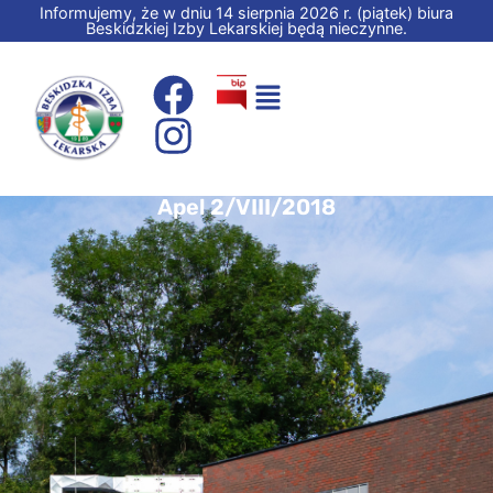
Informujemy, że w dniu 14 sierpnia 2026 r. (piątek) biura
Beskidzkiej Izby Lekarskiej będą nieczynne.
Apel 2/VIII/2018