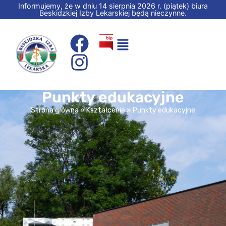
Informujemy, że w dniu 14 sierpnia 2026 r. (piątek) biura
Beskidzkiej Izby Lekarskiej będą nieczynne.
Punkty edukacyjne
Strona główna
»
Kształcenie
»
Punkty edukacyjne