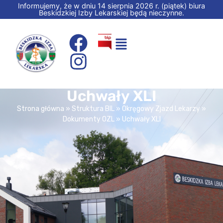
Informujemy, że w dniu 14 sierpnia 2026 r. (piątek) biura
Beskidzkiej Izby Lekarskiej będą nieczynne.
Uchwały XLI
Strona główna
»
Struktura BIL
»
Okręgowy Zjazd Lekarzy
»
Dokumenty OZL
»
Uchwały XLI