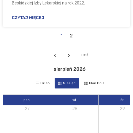
Beskidzkiej Izby Lekarskiej na rok 2022.
CZYTAJ WIĘCEJ
1
2
Dziś
sierpień 2026
Dzień
Miesiąc
Plan Dnia
pon.
wt.
śr.
27
28
29