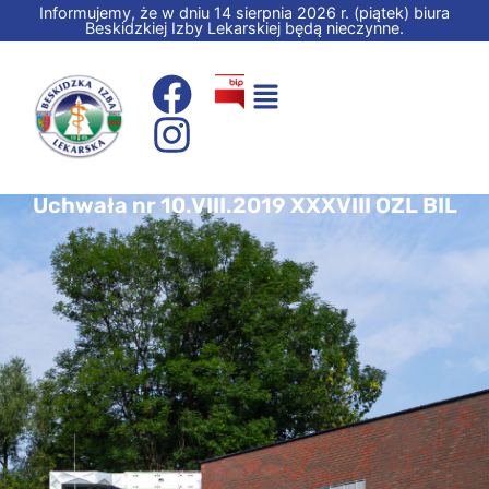
Informujemy, że w dniu 14 sierpnia 2026 r. (piątek) biura
Beskidzkiej Izby Lekarskiej będą nieczynne.
Uchwała nr 10.VIII.2019 XXXVIII OZL BIL